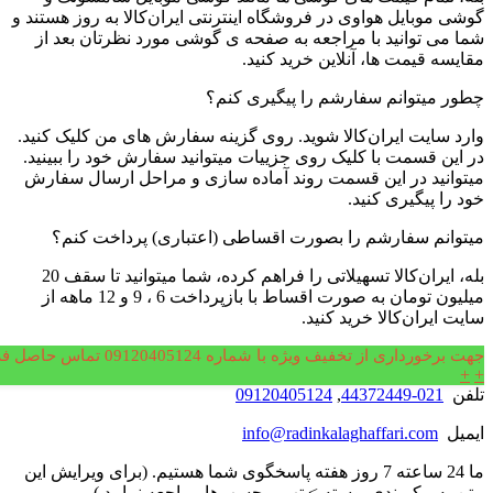
گوشی موبایل هواوی در فروشگاه اینترنتی ایران‌کالا به روز هستند و
شما می توانید با مراجعه به صفحه ی گوشی مورد نظرتان بعد از
مقایسه قیمت ها، آنلاین خرید کنید.
چطور میتوانم سفارشم را پیگیری کنم؟
وارد سایت ایران‌کالا شوید. روی گزینه سفارش های من کلیک کنید.
در این قسمت با کلیک روی جزییات میتوانید سفارش خود را ببینید.
میتوانید در این قسمت روند آماده سازی و مراحل ارسال سفارش
خود را پیگیری کنید.
میتوانم سفارشم را بصورت اقساطی (اعتباری) پرداخت کنم؟
بله، ایران‌کالا تسهیلاتی را فراهم کرده، شما میتوانید تا سقف 20
میلیون تومان به صورت اقساط با بازپرداخت 6 ، 9 و 12 ماهه از
سایت ایران‌کالا خرید کنید.
رفتن به بالا
جهت برخورداری از تخفیف ویژه با شماره 09120405124 تماس حاصل فرمایید.
+
+
تلفن
021-44372449
,
09120405124
ایمیل
info@radinkalaghaffari.com
ما 24 ساعته 7 روز هفته پاسخگوی شما هستیم. (برای ویرایش این
متن به پیکربندی پوسته > تب برچسب‌ها مراجعه نمایید.)