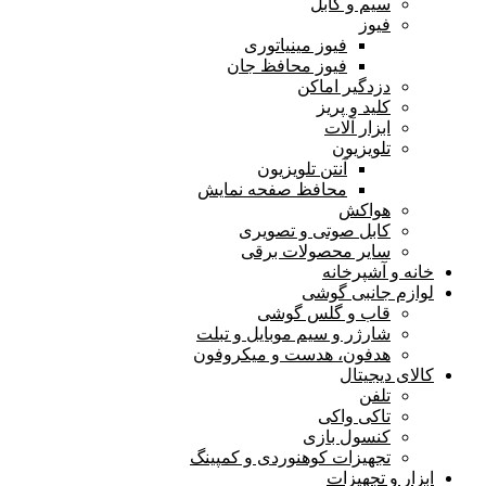
سیم و کابل
فیوز
فیوز مینیاتوری
فیوز محافظ جان
دزدگیر اماکن
کلید و پریز
ابزار آلات
تلویزیون
آنتن تلویزیون
محافظ صفحه نمایش
هواکش
کابل صوتی و تصویری
سایر محصولات برقی
خانه و آشپرخانه
لوازم جانبی گوشی
قاب و گلس گوشی
شارژر و سیم موبایل و تبلت
هدفون، هدست و میکروفون
کالای دیجیتال
تلفن
تاکی واکی
کنسول بازی
تجهیزات کوهنوردی و کمپینگ
ابزار و تجهیزات