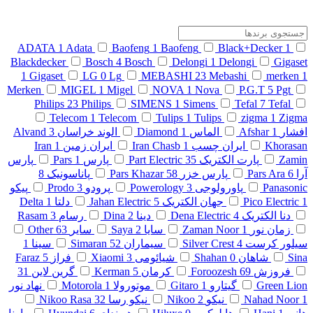
ADATA
1
Adata
Baofeng
1
Baofeng
Black+Decker
1
Blackdecker
Bosch
4
Bosch
Delongi
1
Delongi
Gigaset
1
Gigaset
LG
0
Lg
MEBASHI
23
Mebashi
merken
1
Merken
MIGEL
1
Migel
NOVA
1
Nova
P.G.T
5
Pgt
Philips
23
Philips
SIMENS
1
Simens
Tefal
7
Tefal
Telecom
1
Telecom
Tulips
1
Tulips
zigma
1
Zigma
افشار
1
Afshar
الماس
1
Diamond
الوند خراسان
3
Alvand
Khorasan
ایران چسب
1
Iran Chasb
ایران زمین
1
Iran
Zamin
پارت الکتریک
35
Part Electric
پارس
1
Pars
پارس
آرا
6
Pars Ara
پارس خزر
58
Pars Khazar
پاناسونیک
8
Panasonic
پاورولوجی
3
Powerology
پرودو
3
Prodo
پیکو
1
Pico Electric
جهان الکتریک
5
Jahan Electric
دلتا
1
Delta
دنا الکتریک
4
Dena Electric
دینا
2
Dina
رسام
3
Rasam
زمان نور
1
Zaman Noor
سایا
2
Saya
سایر
63
Other
سیلور کرست
4
Silver Crest
سیماران
52
Simaran
سینا
1
Sina
شاهان
0
Shahan
شیائومی
3
Xiaomi
فراز
5
Faraz
فروزش
69
Foroozesh
کرمان
5
Kerman
گرین لاین
31
Green Lion
گیتارو
1
Gitaro
موتورولا
1
Motorola
نهاد نور
1
Nahad Noor
نیکو
2
Nikoo
نیکو رسا
32
Nikoo Rasa