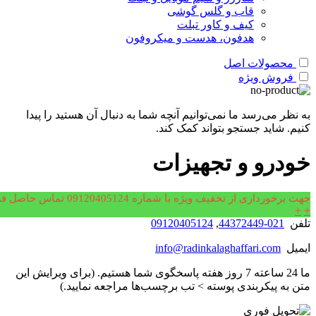
قاب و گلس گوشی
کیف و کاور تبلت
هدفون، هدست و میکروفون
محصولات اصل
فروش ویژه
به نظر می‌رسد ما نمی‌توانیم آنچه شما به دنبال آن هستید را پیدا
کنیم. شاید جستجو بتواند کمک کند.
خودرو و تجهیزات
رفتن به بالا
جهت برخورداری از تخفیف ویژه با شماره 09120405124 تماس حاصل فرمایید.
+
+
تلفن
021-44372449
,
09120405124
ایمیل
info@radinkalaghaffari.com
ما 24 ساعته 7 روز هفته پاسخگوی شما هستیم. (برای ویرایش این
متن به پیکربندی پوسته > تب برچسب‌ها مراجعه نمایید.)