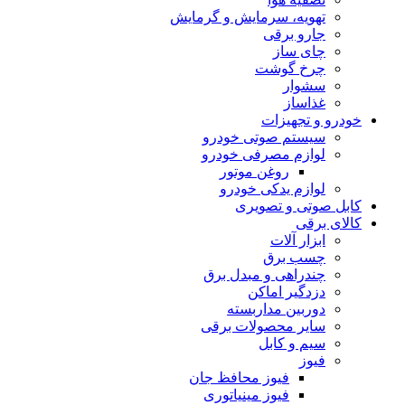
تهویه، سرمایش و گرمایش
جارو برقی
چای ساز
چرخ گوشت
سشوار
غذاساز
خودرو و تجهیزات
سیستم صوتی خودرو
لوازم مصرفی خودرو
روغن موتور
لوازم یدکی خودرو
کابل صوتی و تصویری
کالای برقی
ابزار آلات
چسب برق
چندراهی و مبدل برق
دزدگیر اماکن
دوربین مداربسته
سایر محصولات برقی
سیم و کابل
فیوز
فیوز محافظ جان
فیوز مینیاتوری