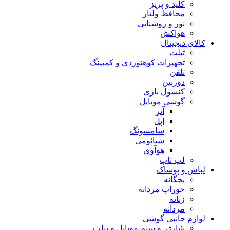
کلید و پریز
محافظ ولتاژ
نور و روشنایی
هواکش
کالای دیجیتال
تبلت
تجهیزات کوهنوردی و کمپینگ
تلفن
دوربین
کنسول بازی
گوشی موبایل
آنر
اپل
سامسونگ
شیائومی
هوآوی
لپ تاپ
لباس و پوشاک
بچگانه
جوراب مردانه
زنانه
مردانه
لوازم جانبی گوشی
شارژر و سیم موبایل و تبلت