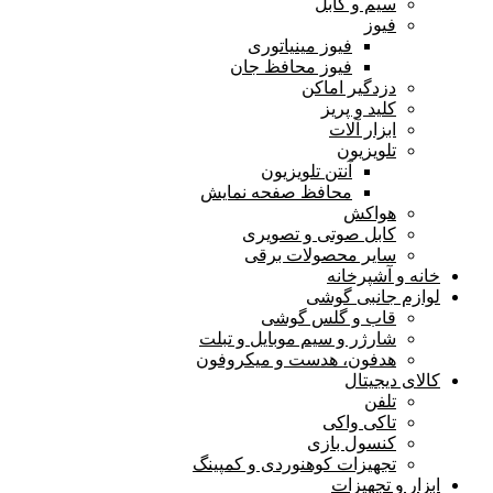
سیم و کابل
فیوز
فیوز مینیاتوری
فیوز محافظ جان
دزدگیر اماکن
کلید و پریز
ابزار آلات
تلویزیون
آنتن تلویزیون
محافظ صفحه نمایش
هواکش
کابل صوتی و تصویری
سایر محصولات برقی
خانه و آشپرخانه
لوازم جانبی گوشی
قاب و گلس گوشی
شارژر و سیم موبایل و تبلت
هدفون، هدست و میکروفون
کالای دیجیتال
تلفن
تاکی واکی
کنسول بازی
تجهیزات کوهنوردی و کمپینگ
ابزار و تجهیزات