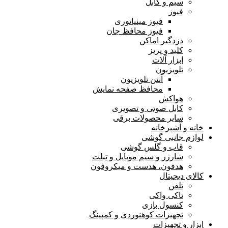
سیم و کابل
فیوز
فیوز مینیاتوری
فیوز محافظ جان
دزدگیر اماکن
کلید و پریز
ابزار آلات
تلویزیون
آنتن تلویزیون
محافظ صفحه نمایش
هواکش
کابل صوتی و تصویری
سایر محصولات برقی
خانه و آشپرخانه
لوازم جانبی گوشی
قاب و گلس گوشی
شارژر و سیم موبایل و تبلت
هدفون، هدست و میکروفون
کالای دیجیتال
تلفن
تاکی واکی
کنسول بازی
تجهیزات کوهنوردی و کمپینگ
ابزار و تجهیزات