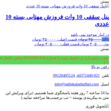
بستن
پنل سقفی 10 وات فروزش مهتابی بسته 10
عددی
در انبار موجود نمی باشد
10%
۴۵۰۰۰۰
تومان
قیمت اصلی: ۴۵۰۰۰۰ تومان
بود.
۴۰۵۰۰۰
تومان
قیمت فعلی: ۴۰۵۰۰۰ تومان.
بستن
جهت برخورداری از تخفیف ویژه با شماره 09120405124 تماس حاصل فرمایید.
+
+
رفتن به بالا
تلفن
021-44372449
,
09120405124
ایمیل
info@radinkalaghaffari.com
ما 24 ساعته 7 روز هفته پاسخگوی شما هستیم. (برای ویرایش این
متن به پیکربندی پوسته > تب برچسب‌ها مراجعه نمایید.)