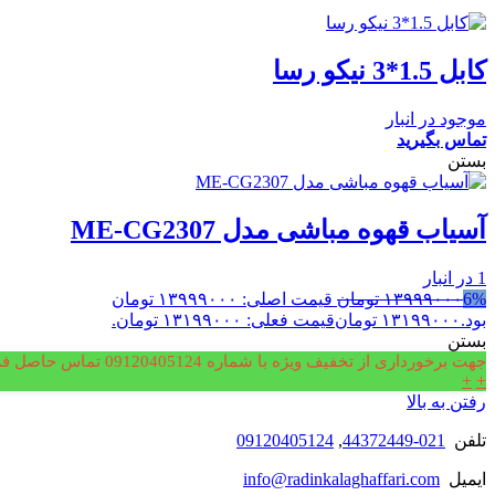
کابل 1.5*3 نیکو رسا
موجود در انبار
تماس بگیرید
بستن
آسیاب قهوه مباشی مدل ME-CG2307
1 در انبار
6%
۱۳۹۹۹۰۰۰
تومان
قیمت اصلی: ۱۳۹۹۹۰۰۰ تومان
بود.
۱۳۱۹۹۰۰۰
تومان
قیمت فعلی: ۱۳۱۹۹۰۰۰ تومان.
بستن
جهت برخورداری از تخفیف ویژه با شماره 09120405124 تماس حاصل فرمایید.
+
+
رفتن به بالا
تلفن
021-44372449
,
09120405124
ایمیل
info@radinkalaghaffari.com