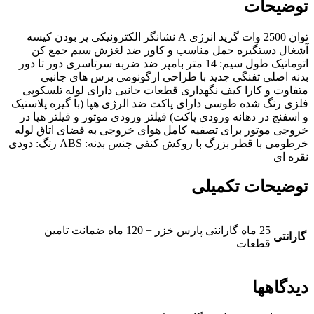
توضیحات
توان 2500 وات گرید انرژی A نشانگر الکترونیکی پر بودن کیسه
آشغال دستگیره حمل مناسب و کاور ضد لغزش سیم جمع کن
اتوماتیک طول سیم: 14 متر بامپر ضد ضربه سرتاسری دور تا دور
بدنه اصلی تفنگی جدید با طراحی ارگونومی برس های جانبی
متفاوت و کارا کیف نگهداری قطعات جانبی دارای لوله تلسکوپی
فلزی رنگ شده طوسی دارای پاکت ضد الرژی هپا (با گیره پلاستیک
و اسفنج در دهانه ورودی پاکت) فیلتر ورودی موتور و فیلتر هپا در
خروجی موتور برای تصفیه کامل هوای خروجی به فضای اتاق لوله
خرطومی با قطر بزرگ با روکش کنفی جنس بدنه: ABS رتگ: دودی
نقره ای
توضیحات تکمیلی
25 ماه گارانتی پارس خزر + 120 ماه ضمانت تامین
گارانتی
قطعات
دیدگاهها