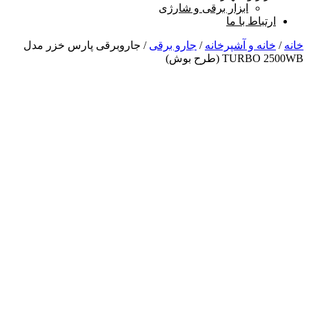
ابزار برقی و شارژی
ارتباط با ما
خانه
/
خانه و آشپرخانه
/
جارو برقی
/ جاروبرقی پارس خزر مدل
TURBO 2500WB (طرح بوش)