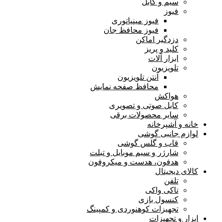
سیم و کابل
فیوز
فیوز مینیاتوری
فیوز محافظ جان
دزدگیر اماکن
کلید و پریز
ابزار آلات
تلویزیون
آنتن تلویزیون
محافظ صفحه نمایش
هواکش
کابل صوتی و تصویری
سایر محصولات برقی
خانه و آشپرخانه
لوازم جانبی گوشی
قاب و گلس گوشی
شارژر و سیم موبایل و تبلت
هدفون، هدست و میکروفون
کالای دیجیتال
تلفن
تاکی واکی
کنسول بازی
تجهیزات کوهنوردی و کمپینگ
ابزار و تجهیزات