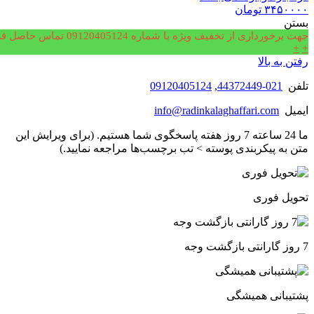
۳۴۵۰۰۰۰
تومان
بستن
جهت برخورداری از تخفیف ویژه با شماره 09120405124 تماس حاصل فرمایید.
+
+
رفتن به بالا
تلفن
021-44372449
,
09120405124
ایمیل
info@radinkalaghaffari.com
ما 24 ساعته 7 روز هفته پاسخگوی شما هستیم. (برای ویرایش این
متن به پیکربندی پوسته > تب برچسب‌ها مراجعه نمایید.)
تحویل فوری
7 روز گارانتی بازگشت وجه
پشتیبانی همیشگی