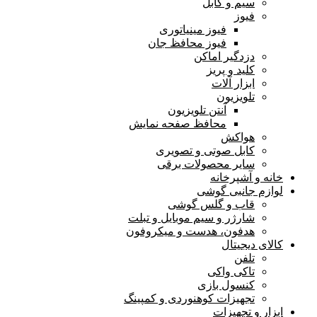
سیم و کابل
فیوز
فیوز مینیاتوری
فیوز محافظ جان
دزدگیر اماکن
کلید و پریز
ابزار آلات
تلویزیون
آنتن تلویزیون
محافظ صفحه نمایش
هواکش
کابل صوتی و تصویری
سایر محصولات برقی
خانه و آشپرخانه
لوازم جانبی گوشی
قاب و گلس گوشی
شارژر و سیم موبایل و تبلت
هدفون، هدست و میکروفون
کالای دیجیتال
تلفن
تاکی واکی
کنسول بازی
تجهیزات کوهنوردی و کمپینگ
ابزار و تجهیزات