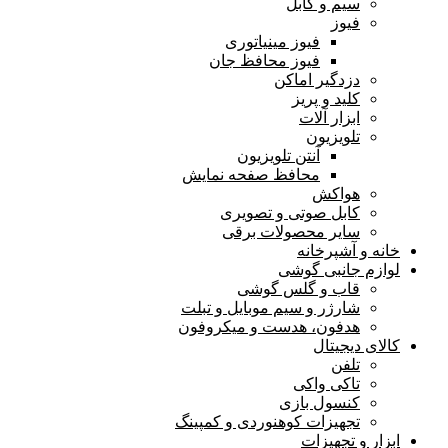
سیم و کابل
فیوز
فیوز مینیاتوری
فیوز محافظ جان
دزدگیر اماکن
کلید و پریز
ابزار آلات
تلویزیون
آنتن تلویزیون
محافظ صفحه نمایش
هواکش
کابل صوتی و تصویری
سایر محصولات برقی
خانه و آشپرخانه
لوازم جانبی گوشی
قاب و گلس گوشی
شارژر و سیم موبایل و تبلت
هدفون، هدست و میکروفون
کالای دیجیتال
تلفن
تاکی واکی
کنسول بازی
تجهیزات کوهنوردی و کمپینگ
ابزار و تجهیزات