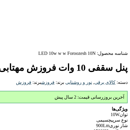
شناسه محصول:
LED 10w w w Foroozesh 10N
پنل سقفی 10 وات فروزش مهتابی بسته 10 عددی
دسته:
کالای برقی
,
نور و روشنایی
برند:
فروزش
برند:
فروزش
آخرین بروزرسانی قیمت: 2 سال پیش
ویژگی‌ها
توان
10W
نوع سرپیچ
سیمی
شار نوری
900Lm