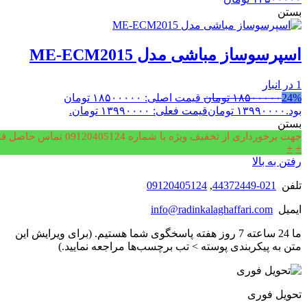
بستن
اسپرسوساز مباشی مدل ME-ECM2015
1 در انبار
24%
۱۸۵۰۰۰۰۰
تومان
قیمت اصلی: ۱۸۵۰۰۰۰۰ تومان
بود.
۱۳۹۹۰۰۰۰
تومان
قیمت فعلی: ۱۳۹۹۰۰۰۰ تومان.
بستن
جهت برخورداری از تخفیف ویژه با شماره 09120405124 تماس حاصل فرمایید.
+
+
رفتن به بالا
تلفن
021-44372449
,
09120405124
ایمیل
info@radinkalaghaffari.com
ما 24 ساعته 7 روز هفته پاسخگوی شما هستیم. (برای ویرایش این
متن به پیکربندی پوسته > تب برچسب‌ها مراجعه نمایید.)
تحویل فوری