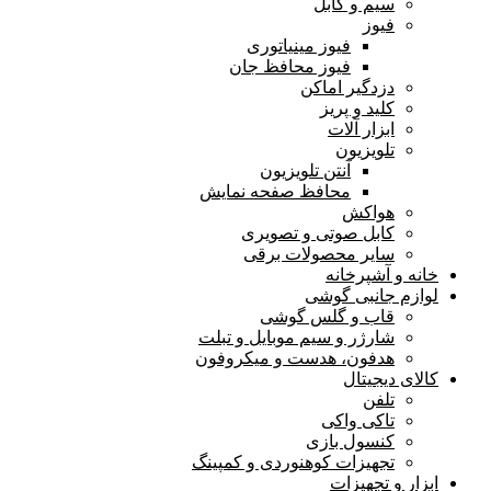
سیم و کابل
فیوز
فیوز مینیاتوری
فیوز محافظ جان
دزدگیر اماکن
کلید و پریز
ابزار آلات
تلویزیون
آنتن تلویزیون
محافظ صفحه نمایش
هواکش
کابل صوتی و تصویری
سایر محصولات برقی
خانه و آشپرخانه
لوازم جانبی گوشی
قاب و گلس گوشی
شارژر و سیم موبایل و تبلت
هدفون، هدست و میکروفون
کالای دیجیتال
تلفن
تاکی واکی
کنسول بازی
تجهیزات کوهنوردی و کمپینگ
ابزار و تجهیزات