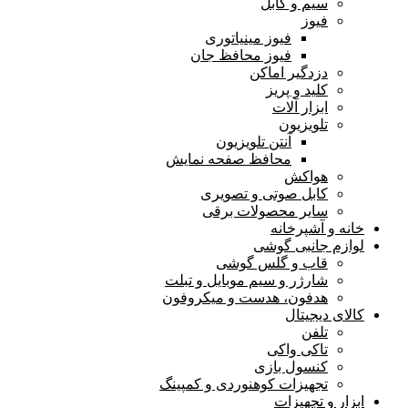
سیم و کابل
فیوز
فیوز مینیاتوری
فیوز محافظ جان
دزدگیر اماکن
کلید و پریز
ابزار آلات
تلویزیون
آنتن تلویزیون
محافظ صفحه نمایش
هواکش
کابل صوتی و تصویری
سایر محصولات برقی
خانه و آشپرخانه
لوازم جانبی گوشی
قاب و گلس گوشی
شارژر و سیم موبایل و تبلت
هدفون، هدست و میکروفون
کالای دیجیتال
تلفن
تاکی واکی
کنسول بازی
تجهیزات کوهنوردی و کمپینگ
ابزار و تجهیزات