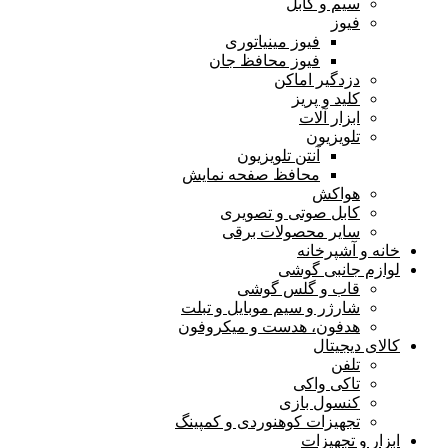
سیم و کابل
فیوز
فیوز مینیاتوری
فیوز محافظ جان
دزدگیر اماکن
کلید و پریز
ابزار آلات
تلویزیون
آنتن تلویزیون
محافظ صفحه نمایش
هواکش
کابل صوتی و تصویری
سایر محصولات برقی
خانه و آشپرخانه
لوازم جانبی گوشی
قاب و گلس گوشی
شارژر و سیم موبایل و تبلت
هدفون، هدست و میکروفون
کالای دیجیتال
تلفن
تاکی واکی
کنسول بازی
تجهیزات کوهنوردی و کمپینگ
ابزار و تجهیزات