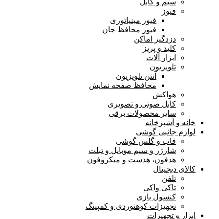
سیم و کابل
فیوز
فیوز مینیاتوری
فیوز محافظ جان
دزدگیر اماکن
کلید و پریز
ابزار آلات
تلویزیون
آنتن تلویزیون
محافظ صفحه نمایش
هواکش
کابل صوتی و تصویری
سایر محصولات برقی
خانه و آشپرخانه
لوازم جانبی گوشی
قاب و گلس گوشی
شارژر و سیم موبایل و تبلت
هدفون، هدست و میکروفون
کالای دیجیتال
تلفن
تاکی واکی
کنسول بازی
تجهیزات کوهنوردی و کمپینگ
ابزار و تجهیزات