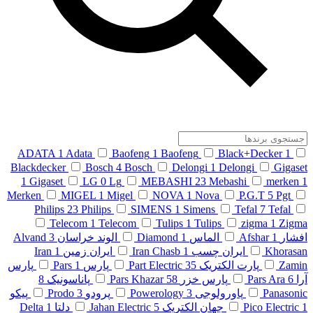
ADATA
1
Adata
Baofeng
1
Baofeng
Black+Decker
1
Blackdecker
Bosch
4
Bosch
Delongi
1
Delongi
Gigaset
1
Gigaset
LG
0
Lg
MEBASHI
23
Mebashi
merken
1
Merken
MIGEL
1
Migel
NOVA
1
Nova
P.G.T
5
Pgt
Philips
23
Philips
SIMENS
1
Simens
Tefal
7
Tefal
Telecom
1
Telecom
Tulips
1
Tulips
zigma
1
Zigma
افشار
1
Afshar
الماس
1
Diamond
الوند خراسان
3
Alvand
Khorasan
ایران چسب
1
Iran Chasb
ایران زمین
1
Iran
Zamin
پارت الکتریک
35
Part Electric
پارس
1
Pars
پارس
آرا
6
Pars Ara
پارس خزر
58
Pars Khazar
پاناسونیک
8
Panasonic
پاورولوجی
3
Powerology
پرودو
3
Prodo
پیکو
1
Pico Electric
جهان الکتریک
5
Jahan Electric
دلتا
1
Delta