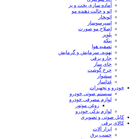
آماده سازی پخت و پز
اتو و حالت دهنده مو
اتوبخار
اسپرسوساز
اصلاح مو صورت
پلوپز
پنکه
تصفیه هوا
تهویه، سرمایش و گرمایش
جارو برقی
چای ساز
چرخ گوشت
سشوار
غذاساز
خودرو و تجهیزات
سیستم صوتی خودرو
لوازم مصرفی خودرو
روغن موتور
لوازم یدکی خودرو
کابل صوتی و تصویری
کالای برقی
ابزار آلات
چسب برق