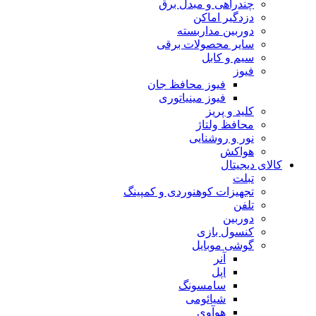
چندراهی و مبدل برق
دزدگیر اماکن
دوربین مداربسته
سایر محصولات برقی
سیم و کابل
فیوز
فیوز محافظ جان
فیوز مینیاتوری
کلید و پریز
محافظ ولتاژ
نور و روشنایی
هواکش
کالای دیجیتال
تبلت
تجهیزات کوهنوردی و کمپینگ
تلفن
دوربین
کنسول بازی
گوشی موبایل
آنر
اپل
سامسونگ
شیائومی
هوآوی