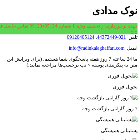
نوک مدادی
رفتن به بالا
جهت برخورداری از تخفیف ویژه با شماره 09120405124 تماس حاصل فرمایید.
+
+
تلفن
021-44372449
,
09120405124
ایمیل
info@radinkalaghaffari.com
ما 24 ساعته 7 روز هفته پاسخگوی شما هستیم. (برای ویرایش این
متن به پیکربندی پوسته > تب برچسب‌ها مراجعه نمایید.)
تحویل فوری
7 روز گارانتی بازگشت وجه
پشتیبانی همیشگی