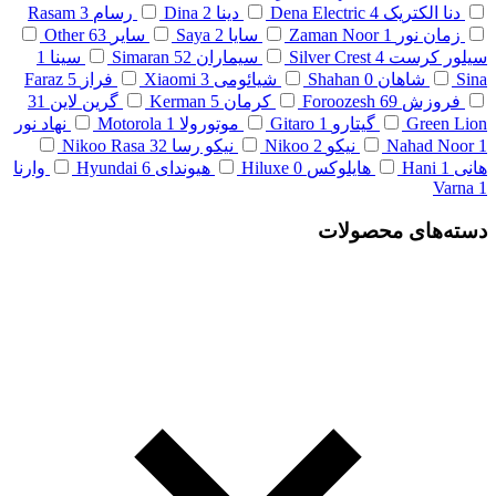
دنا الکتریک
4
Dena Electric
دینا
2
Dina
رسام
3
Rasam
زمان نور
1
Zaman Noor
سایا
2
Saya
سایر
63
Other
سیلور کرست
4
Silver Crest
سیماران
52
Simaran
سینا
1
Sina
شاهان
0
Shahan
شیائومی
3
Xiaomi
فراز
5
Faraz
فروزش
69
Foroozesh
کرمان
5
Kerman
گرین لاین
31
Green Lion
گیتارو
1
Gitaro
موتورولا
1
Motorola
نهاد نور
1
Nahad Noor
نیکو
2
Nikoo
نیکو رسا
32
Nikoo Rasa
هانی
1
Hani
هایلوکس
0
Hiluxe
هیوندای
6
Hyundai
وارنا
Varna
1
دسته‌های محصولات